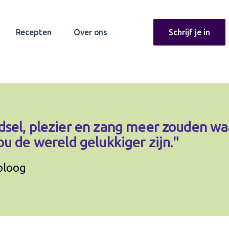
Recepten
Over ons
Schrijf je in
sel, plezier en zang meer zouden wa
u de wereld gelukkiger zijn."
loloog