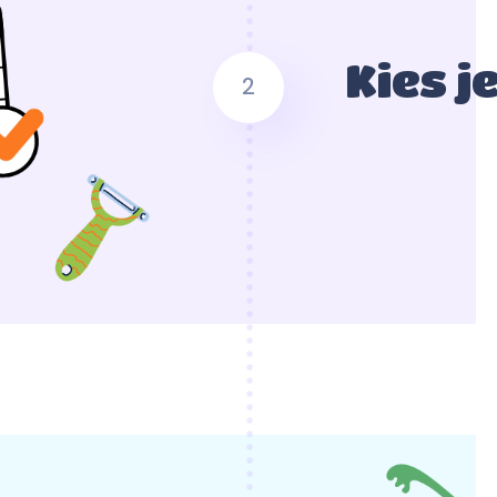
Kies j
2