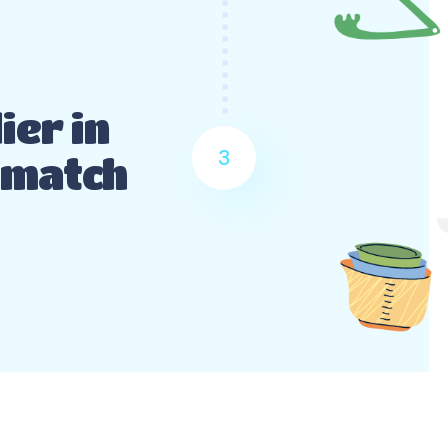
ier in
3
 match