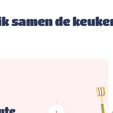
ik samen de keuken
nte
1