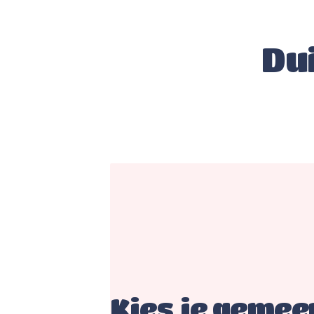
Du
Kies je gemee