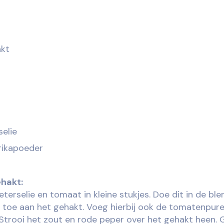
akt
a
selie
prikapoeder
ehakt:
peterselie en tomaat in kleine stukjes. Doe dit in de bl
toe aan het gehakt. Voeg hierbij ook de tomatenpur
Strooi het zout en rode peper over het gehakt heen. G