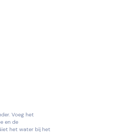
ender. Voeg het
ee en de
iet het water bij het